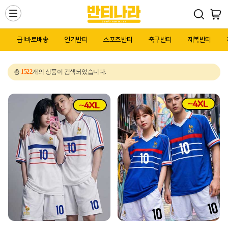
Toggle
navigation
급!바로배송
인기반티
스포츠반티
축구반티
제복반티
총
1522
개의 상품이 검색되었습니다.