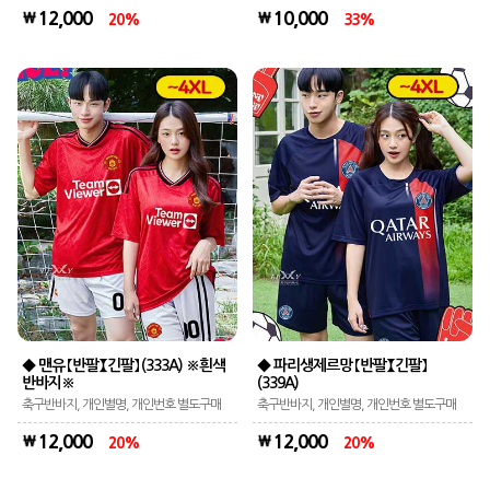
12,000
10,000
20
33
◆ 맨유 【반팔】【긴팔】 (333A) ※흰색
◆ 파리생제르망 【반팔】【긴팔】
반바지※
(339A)
축구반바지, 개인별명, 개인번호 별도구매
축구반바지, 개인별명, 개인번호 별도구매
12,000
12,000
20
20