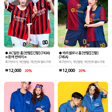
◆ AC밀란 홈 【반팔】【긴팔】 (743A)
◆ 바르셀로나 홈 【반팔】【긴팔】
※흰색 반바지※
(745A)
축구반바지, 개인별명, 개인번호 별도구매
축구반바지, 개인별명, 개인번호 별도구매
12,000
12,000
20
20