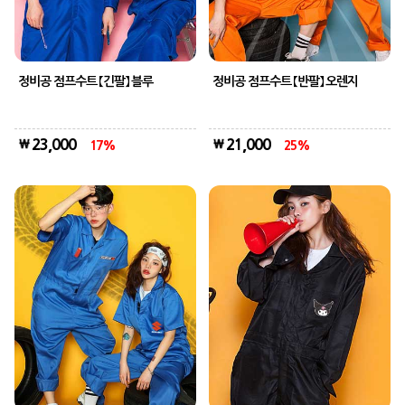
정비공 점프수트 【긴팔】 블루
정비공 점프수트 【반팔】 오렌지
23,000
21,000
17
25