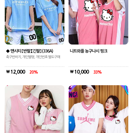
◆ 맨시티 【반팔】【긴팔】 (336A)
니트와플 농구나시 핑크
축구반바지, 개인별명, 개인번호 별도구매
12,000
10,000
20
33