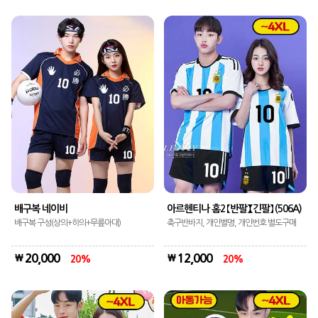
배구복 네이비
아르헨티나 홈2 【반팔】【긴팔】 (506A)
배구복 구성(상의+하의+무릎아대)
축구반바지, 개인별명, 개인번호 별도구매
20,000
12,000
20
20