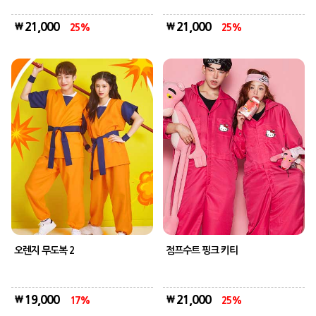
21,000
21,000
25
25
오렌지 무도복 2
점프수트 핑크 키티
19,000
21,000
17
25