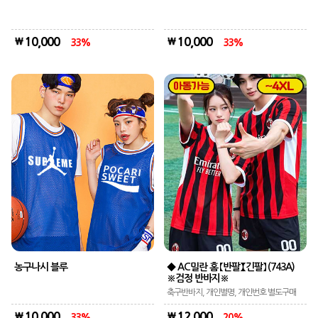
10,000
10,000
33
33
농구나시 블루
◆ AC밀란 홈 【반팔】【긴팔】 (743A)
※검정 반바지※
축구반바지, 개인별명, 개인번호 별도구매
10,000
12,000
33
20