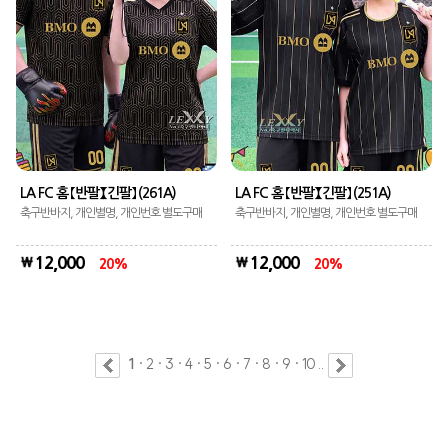
LA FC 홈 【반팔】【긴팔】 (261A)
LA FC 홈 【반팔】【긴팔】 (251A)
축구반바지, 개인별명, 개인번호 별도구매
축구반바지, 개인별명, 개인번호 별도구매
12,000
12,000
20
20
1
·
2
·
3
·
4
·
5
·
6
·
7
·
8
·
9
·
10
..