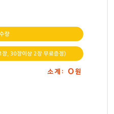
 수량
장, 30장이상 2장 무료증정)
0
소 계 :
원