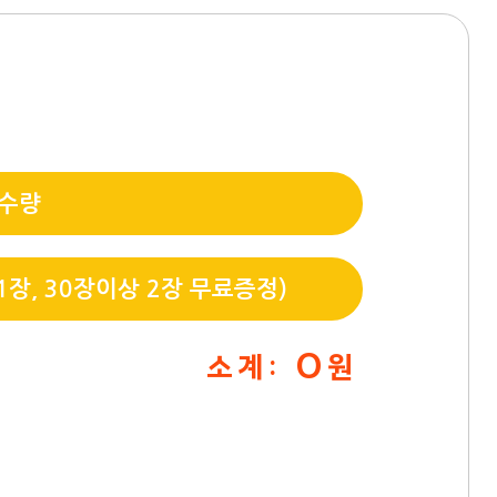
 수량
장, 30장이상 2장 무료증정)
0
소 계 :
원