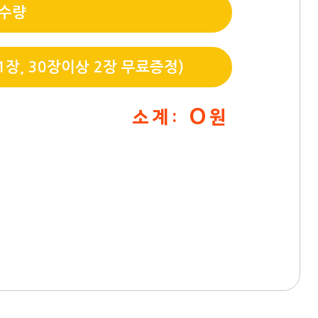
 수량
장, 30장이상 2장 무료증정)
0
소 계 :
원