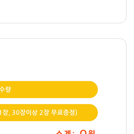
 수량
장, 30장이상 2장 무료증정)
0
소 계 :
원