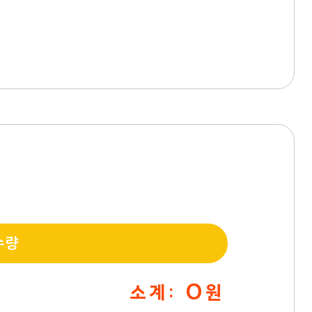
수량
0
소 계 :
원