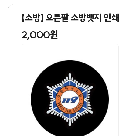
【소방】 오른팔 소방뱃지 인쇄
2,000원