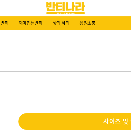
복반티
재미입는반티
상의,하의
응원소품
사이즈 및