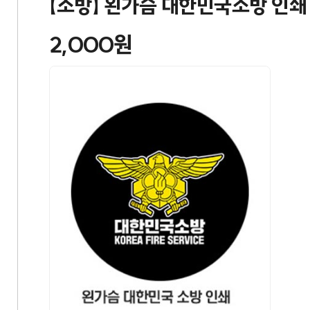
【소방】 왼가슴 대한민국소방 인쇄
2,000원