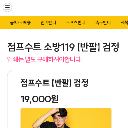
Toggle
navigation
급!바로배송
인기반티
스포츠반티
축구반티
제
점프수트 소방119 【반팔】 검정
인쇄는 별도 구매하셔야합니다.
점프수트 【반팔】 검정
19,000원