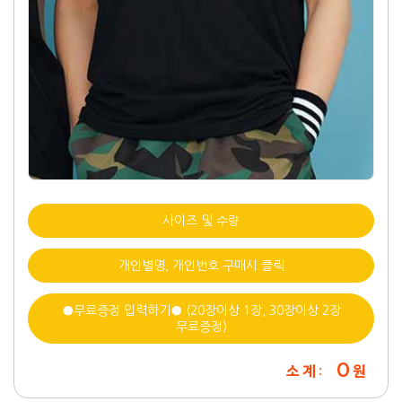
사이즈 및 수량
개인별명, 개인번호 구매시 클릭
●무료증정 입력하기● (20장이상 1장, 30장이상 2장
무료증정)
0
소 계 :
원