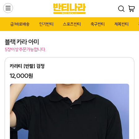
Toggle
navigation
급!바로배송
인기반티
스포츠반티
축구반티
제복반티
블랙 카라 아미
5장이상 주문가능합니다.
카라티 【반팔】 검정
12,000원