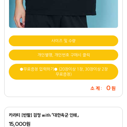
사이즈 및 수량
개인별명, 개인번호 구매시 클릭
●무료증정 입력하기● (20장이상 1장, 30장이상 2장
무료증정)
0
소 계 :
원
카라티 【반팔】 검정 with 「대한육군 인쇄」
15,000원