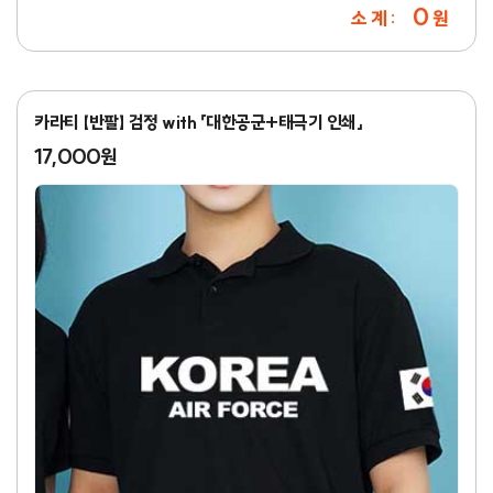
0
소 계 :
원
카라티 【반팔】 검정 with 「대한공군+태극기 인쇄」
17,000원