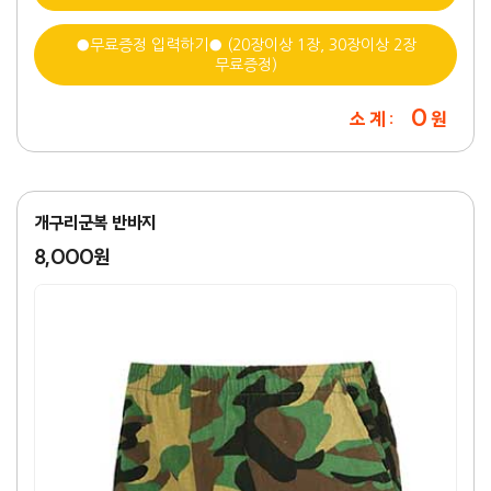
●무료증정 입력하기● (20장이상 1장, 30장이상 2장
무료증정)
0
소 계 :
원
개구리군복 반바지
8,000원