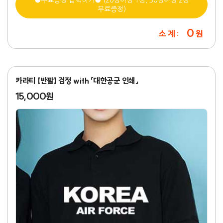
●무료증정 입력하기● (20장이상 1장, 30장이상 2장
무료증정)
0
소 계 :
원
카라티 【반팔】 검정 with 「대한공군 인쇄」
15,000원