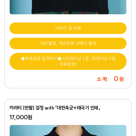
사이즈 및 수량
개인별명, 개인번호 구매시 클릭
●무료증정 입력하기● (20장이상 1장, 30장이상 2장
무료증정)
0
소 계 :
원
카라티 【반팔】 검정 with 「대한육군+태극기 인쇄」
17,000원