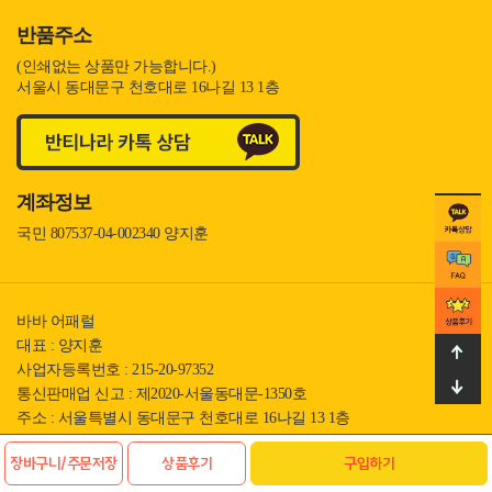
반품주소
(인쇄없는 상품만 가능합니다.)
서울시 동대문구 천호대로 16나길 13 1층
계좌정보
국민 807537-04-002340 양지훈
바바 어패럴
대표 : 양지훈
사업자등록번호 : 215-20-97352
통신판매업 신고 : 제2020-서울동대문-1350호
주소 : 서울특별시 동대문구 천호대로 16나길 13 1층
전화 : 010-4346-9611
장바구니/주문저장
상품후기
구입하기
팩스 : 02-2281-9611
메일 : help_baba@naver.com